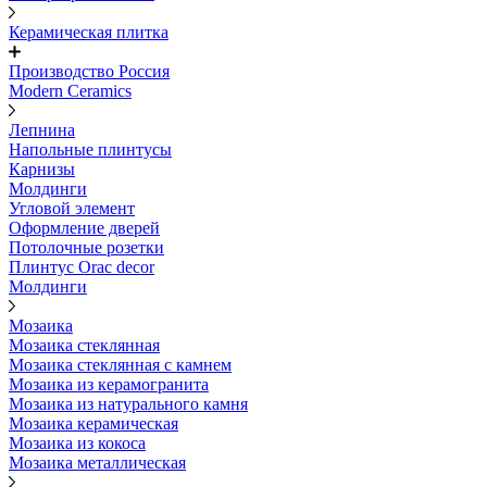
Керамическая плитка
Производство Россия
Modern Ceramics
Лепнина
Напольные плинтусы
Карнизы
Молдинги
Угловой элемент
Оформление дверей
Потолочные розетки
Плинтус Orac decor
Молдинги
Мозаика
Мозаика стеклянная
Мозаика стеклянная с камнем
Мозаика из керамогранита
Мозаика из натурального камня
Мозаика керамическая
Мозаика из кокоса
Мозаика металлическая