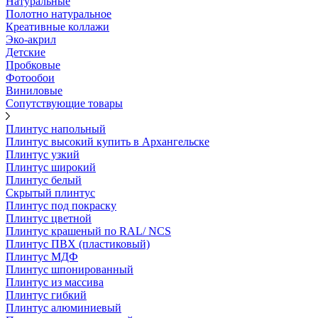
Натуральные
Полотно натуральное
Креативные коллажи
Эко-акрил
Детские
Пробковые
Фотообои
Виниловые
Сопутствующие товары
Плинтус напольный
Плинтус высокий купить в Архангельске
Плинтус узкий
Плинтус широкий
Плинтус белый
Скрытый плинтус
Плинтус под покраску
Плинтус цветной
Плинтус крашеный по RAL/ NCS
Плинтус ПВХ (пластиковый)
Плинтус МДФ
Плинтус шпонированный
Плинтус из массива
Плинтус гибкий
Плинтус алюминиевый