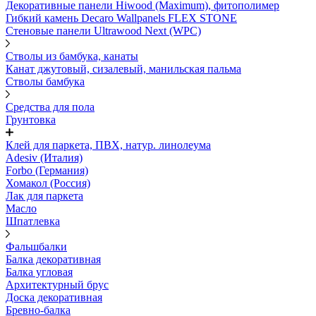
Декоративные панели Hiwood (Maximum), фитополимер
Гибкий камень Decaro Wallpanels FLEX STONE
Стеновые панели Ultrawood Next (WPC)
Стволы из бамбука, канаты
Канат джутовый, сизалевый, манильская пальма
Стволы бамбука
Средства для пола
Грунтовка
Клей для паркета, ПВХ, натур. линолеума
Adesiv (Италия)
Forbo (Германия)
Хомакол (Россия)
Лак для паркета
Масло
Шпатлевка
Фальшбалки
Балка декоративная
Балка угловая
Архитектурный брус
Доска декоративная
Бревно-балка