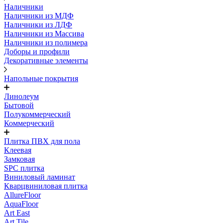
Наличники
Наличники из МДФ
Наличники из ЛДФ
Наличники из Массива
Наличники из полимера
Доборы и профили
Декоративные элементы
Напольные покрытия
Линолеум
Бытовой
Полукоммерческий
Коммерческий
Плитка ПВХ для пола
Клеевая
Замковая
SPC плитка
Виниловый ламинат
Кварцвиниловая плитка
AllureFloor
AquaFloor
Art East
Art Tile