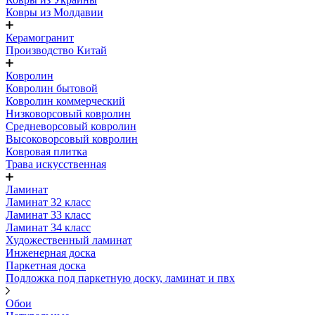
Ковры из Молдавии
Керамогранит
Производство Китай
Ковролин
Ковролин бытовой
Ковролин коммерческий
Низковорсовый ковролин
Средневорсовый ковролин
Высоковорсовый ковролин
Ковровая плитка
Трава искусственная
Ламинат
Ламинат 32 класс
Ламинат 33 класс
Ламинат 34 класс
Художественный ламинат
Инженерная доска
Паркетная доска
Подложка под паркетную доску, ламинат и пвх
Обои