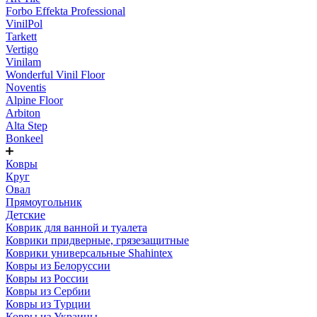
Forbo Effekta Professional
VinilPol
Tarkett
Vertigo
Vinilam
Wonderful Vinil Floor
Noventis
Alpine Floor
Arbiton
Alta Step
Bonkeel
Ковры
Круг
Овал
Прямоугольник
Детские
Коврик для ванной и туалета
Коврики придверные, грязезащитные
Коврики универсальные Shahintex
Ковры из Белоруссии
Ковры из России
Ковры из Сербии
Ковры из Турции
Ковры из Украины