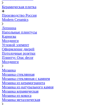
Керамическая плитка
Производство Россия
Modern Ceramics
Лепнина
Напольные плинтусы
Карнизы
Молдинги
Угловой элемент
Оформление дверей
Потолочные розетки
Плинтус Orac decor
Молдинги
Мозаика
Мозаика стеклянная
Мозаика стеклянная с камнем
Мозаика из керамогранита
Мозаика из натурального камня
Мозаика керамическая
Мозаика из кокоса
Мозаика металлическая