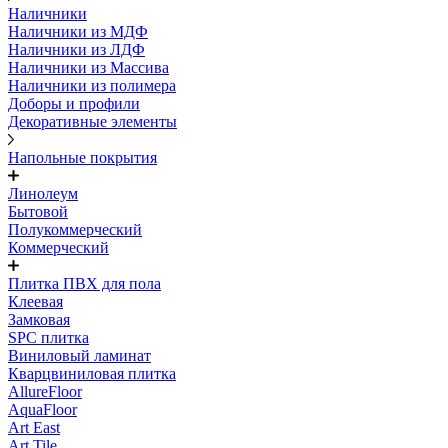
Наличники
Наличники из МДФ
Наличники из ЛДФ
Наличники из Массива
Наличники из полимера
Доборы и профили
Декоративные элементы
Напольные покрытия
Линолеум
Бытовой
Полукоммерческий
Коммерческий
Плитка ПВХ для пола
Клеевая
Замковая
SPC плитка
Виниловый ламинат
Кварцвиниловая плитка
AllureFloor
AquaFloor
Art East
Art Tile