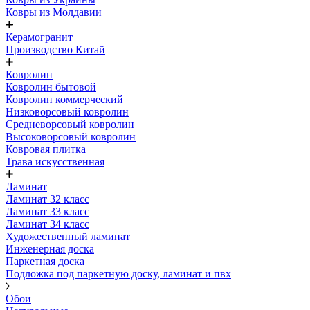
Ковры из Молдавии
Керамогранит
Производство Китай
Ковролин
Ковролин бытовой
Ковролин коммерческий
Низковорсовый ковролин
Средневорсовый ковролин
Высоковорсовый ковролин
Ковровая плитка
Трава искусственная
Ламинат
Ламинат 32 класс
Ламинат 33 класс
Ламинат 34 класс
Художественный ламинат
Инженерная доска
Паркетная доска
Подложка под паркетную доску, ламинат и пвх
Обои