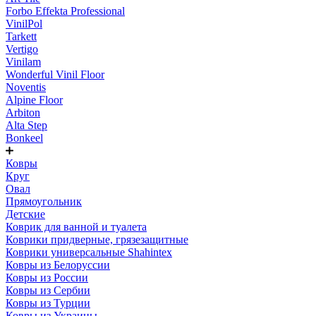
Forbo Effekta Professional
VinilPol
Tarkett
Vertigo
Vinilam
Wonderful Vinil Floor
Noventis
Alpine Floor
Arbiton
Alta Step
Bonkeel
Ковры
Круг
Овал
Прямоугольник
Детские
Коврик для ванной и туалета
Коврики придверные, грязезащитные
Коврики универсальные Shahintex
Ковры из Белоруссии
Ковры из России
Ковры из Сербии
Ковры из Турции
Ковры из Украины