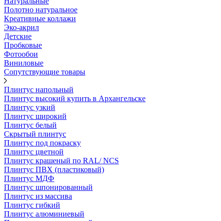
Натуральные
Полотно натуральное
Креативные коллажи
Эко-акрил
Детские
Пробковые
Фотообои
Виниловые
Сопутствующие товары
Плинтус напольный
Плинтус высокий купить в Архангельске
Плинтус узкий
Плинтус широкий
Плинтус белый
Скрытый плинтус
Плинтус под покраску
Плинтус цветной
Плинтус крашеный по RAL/ NCS
Плинтус ПВХ (пластиковый)
Плинтус МДФ
Плинтус шпонированный
Плинтус из массива
Плинтус гибкий
Плинтус алюминиевый