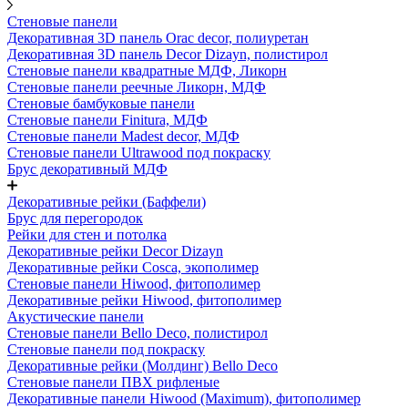
Стеновые панели
Декоративная 3D панель Orac decor, полиуретан
Декоративная 3D панель Decor Dizayn, полистирол
Стеновые панели квадратные МДФ, Ликорн
Стеновые панели реечные Ликорн, МДФ
Стеновые бамбуковые панели
Стеновые панели Finitura, МДФ
Стеновые панели Madest decor, МДФ
Стеновые панели Ultrawood под покраску
Брус декоративный МДФ
Декоративные рейки (Баффели)
Брус для перегородок
Рейки для стен и потолка
Декоративные рейки Decor Dizayn
Декоративные рейки Cosca, экополимер
Стеновые панели Hiwood, фитополимер
Декоративные рейки Hiwood, фитополимер
Акустические панели
Стеновые панели Bello Deco, полистирол
Стеновые панели под покраску
Декоративные рейки (Молдинг) Bello Deco
Стеновые панели ПВХ рифленые
Декоративные панели Hiwood (Maximum), фитополимер