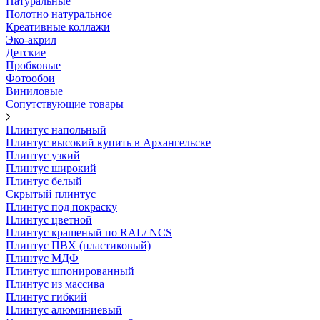
Натуральные
Полотно натуральное
Креативные коллажи
Эко-акрил
Детские
Пробковые
Фотообои
Виниловые
Сопутствующие товары
Плинтус напольный
Плинтус высокий купить в Архангельске
Плинтус узкий
Плинтус широкий
Плинтус белый
Скрытый плинтус
Плинтус под покраску
Плинтус цветной
Плинтус крашеный по RAL/ NCS
Плинтус ПВХ (пластиковый)
Плинтус МДФ
Плинтус шпонированный
Плинтус из массива
Плинтус гибкий
Плинтус алюминиевый