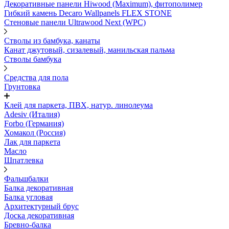
Декоративные панели Hiwood (Maximum), фитополимер
Гибкий камень Decaro Wallpanels FLEX STONE
Стеновые панели Ultrawood Next (WPC)
Стволы из бамбука, канаты
Канат джутовый, сизалевый, манильская пальма
Стволы бамбука
Средства для пола
Грунтовка
Клей для паркета, ПВХ, натур. линолеума
Adesiv (Италия)
Forbo (Германия)
Хомакол (Россия)
Лак для паркета
Масло
Шпатлевка
Фальшбалки
Балка декоративная
Балка угловая
Архитектурный брус
Доска декоративная
Бревно-балка