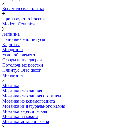
Керамическая плитка
Производство Россия
Modern Ceramics
Лепнина
Напольные плинтусы
Карнизы
Молдинги
Угловой элемент
Оформление дверей
Потолочные розетки
Плинтус Orac decor
Молдинги
Мозаика
Мозаика стеклянная
Мозаика стеклянная с камнем
Мозаика из керамогранита
Мозаика из натурального камня
Мозаика керамическая
Мозаика из кокоса
Мозаика металлическая