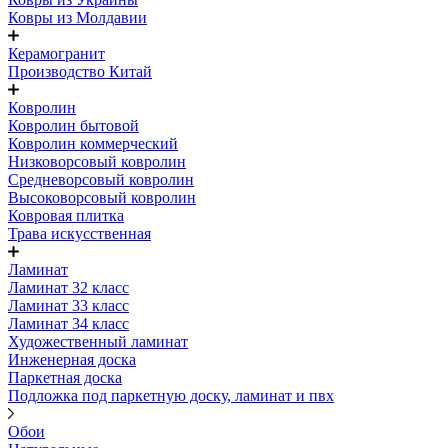
Ковры из Молдавии
Керамогранит
Производство Китай
Ковролин
Ковролин бытовой
Ковролин коммерческий
Низковорсовый ковролин
Средневорсовый ковролин
Высоковорсовый ковролин
Ковровая плитка
Трава искусственная
Ламинат
Ламинат 32 класс
Ламинат 33 класс
Ламинат 34 класс
Художественный ламинат
Инженерная доска
Паркетная доска
Подложка под паркетную доску, ламинат и пвх
Обои