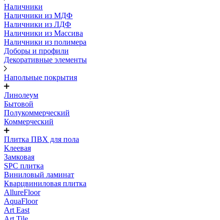
Наличники
Наличники из МДФ
Наличники из ЛДФ
Наличники из Массива
Наличники из полимера
Доборы и профили
Декоративные элементы
Напольные покрытия
Линолеум
Бытовой
Полукоммерческий
Коммерческий
Плитка ПВХ для пола
Клеевая
Замковая
SPC плитка
Виниловый ламинат
Кварцвиниловая плитка
AllureFloor
AquaFloor
Art East
Art Tile