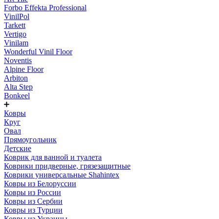
Forbo Effekta Professional
VinilPol
Tarkett
Vertigo
Vinilam
Wonderful Vinil Floor
Noventis
Alpine Floor
Arbiton
Alta Step
Bonkeel
Ковры
Круг
Овал
Прямоугольник
Детские
Коврик для ванной и туалета
Коврики придверные, грязезащитные
Коврики универсальные Shahintex
Ковры из Белоруссии
Ковры из России
Ковры из Сербии
Ковры из Турции
Ковры из Украины