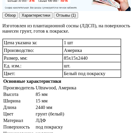
Обзор
Характеристики
Отзывы (1)
Изготовлен из плантационной сосны (ЛДСП), на поверхность
нанесен грунт, готов к покраске.
Цена указана за:
1 шт
Производство:
Америка
Размер, мм:
85х15х2440
Ед. изм.:
шт.
Цвет:
Белый под покраску
Основные характеристики
Производитель
Ultrawood, Америка
Высота
85 мм
Ширина
15 мм
Длина
2440 мм
Цвет
грунт (белый)
Материал
ЛДФ
Поверхность
под покраску