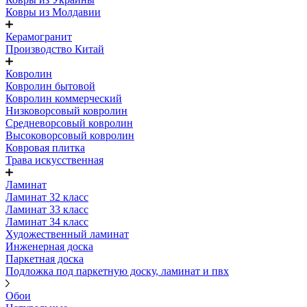
Ковры из Молдавии
Керамогранит
Производство Китай
Ковролин
Ковролин бытовой
Ковролин коммерческий
Низковорсовый ковролин
Средневорсовый ковролин
Высоковорсовый ковролин
Ковровая плитка
Трава искусственная
Ламинат
Ламинат 32 класс
Ламинат 33 класс
Ламинат 34 класс
Художественный ламинат
Инженерная доска
Паркетная доска
Подложка под паркетную доску, ламинат и пвх
Обои