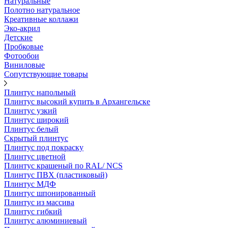
Натуральные
Полотно натуральное
Креативные коллажи
Эко-акрил
Детские
Пробковые
Фотообои
Виниловые
Сопутствующие товары
Плинтус напольный
Плинтус высокий купить в Архангельске
Плинтус узкий
Плинтус широкий
Плинтус белый
Скрытый плинтус
Плинтус под покраску
Плинтус цветной
Плинтус крашеный по RAL/ NCS
Плинтус ПВХ (пластиковый)
Плинтус МДФ
Плинтус шпонированный
Плинтус из массива
Плинтус гибкий
Плинтус алюминиевый