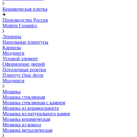
Керамическая плитка
Производство Россия
Modern Ceramics
Лепнина
Напольные плинтусы
Карнизы
Молдинги
Угловой элемент
Оформление дверей
Потолочные розетки
Плинтус Orac decor
Молдинги
Мозаика
Мозаика стеклянная
Мозаика стеклянная с камнем
Мозаика из керамогранита
Мозаика из натурального камня
Мозаика керамическая
Мозаика из кокоса
Мозаика металлическая