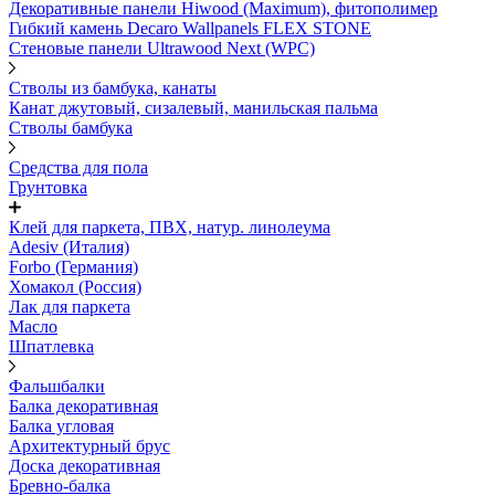
Декоративные панели Hiwood (Maximum), фитополимер
Гибкий камень Decaro Wallpanels FLEX STONE
Стеновые панели Ultrawood Next (WPC)
Стволы из бамбука, канаты
Канат джутовый, сизалевый, манильская пальма
Стволы бамбука
Средства для пола
Грунтовка
Клей для паркета, ПВХ, натур. линолеума
Adesiv (Италия)
Forbo (Германия)
Хомакол (Россия)
Лак для паркета
Масло
Шпатлевка
Фальшбалки
Балка декоративная
Балка угловая
Архитектурный брус
Доска декоративная
Бревно-балка