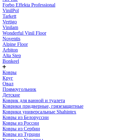
Forbo Effekta Professional
VinilPol
Tarkett
Vertigo
Vinilam
Wonderful Vinil Floor
Noventis
Alpine Floor
Arbiton
Alta Step
Bonkeel
Ковры
Круг
Овал
Прямоугольник
Детские
Коврик для ванной и туалета
Коврики придверные, грязезащитные
Коврики универсальные Shahintex
Ковры из Белоруссии
Ковры из России
Ковры из Сербии
Ковры из Турции
Ковры из Украины