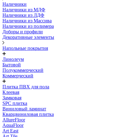
Наличники
Наличники из МДФ
Наличники из ЛДФ
Наличники из Массива
Наличники из полимера
Доборы и профили
Декоративные элементы
Напольные покрытия
Линолеум
Бытовой
Полукоммерческий
Коммерческий
Плитка ПВХ для пола
Клеевая
Замковая
SPC плитка
Виниловый ламинат
Кварцвиниловая плитка
AllureFloor
AquaFloor
Art East
Art Tile